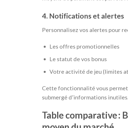
4. Notifications et alertes
Personnalisez vos alertes pour re
Les offres promotionnelles
Le statut de vos bonus
Votre activité de jeu (limites
Cette fonctionnalité vous permet 
submergé d’informations inutiles
Table comparative : B
moyen du marché