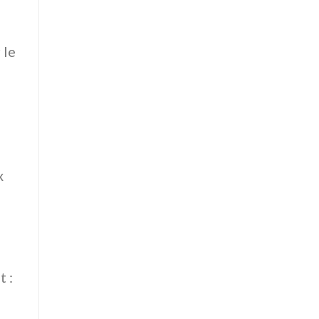
 le
x
t :