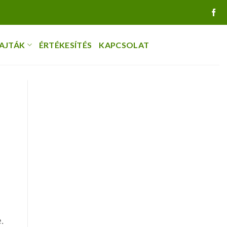
FAJTÁK
ÉRTÉKESÍTÉS
KAPCSOLAT
.