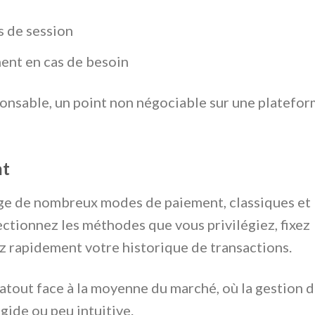
s de session
ent en cas de besoin
ponsable, un point non négociable sur une platefo
nt
ge de nombreux modes de paiement, classiques et
ectionnez les méthodes que vous privilégiez, fixez
z rapidement votre historique de transactions.
 atout face à la moyenne du marché, où la gestion 
gide ou peu intuitive.