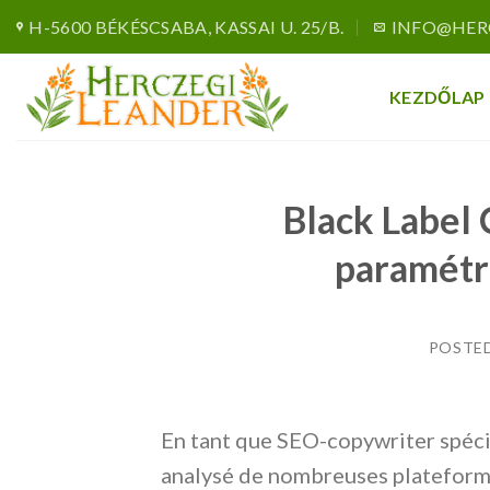
Skip
H-5600 BÉKÉSCSABA, KASSAI U. 25/B.
INFO@HER
to
content
KEZDŐLAP
Black Label
paramétr
POSTE
En tant que SEO-copywriter spécial
analysé de nombreuses plateforme