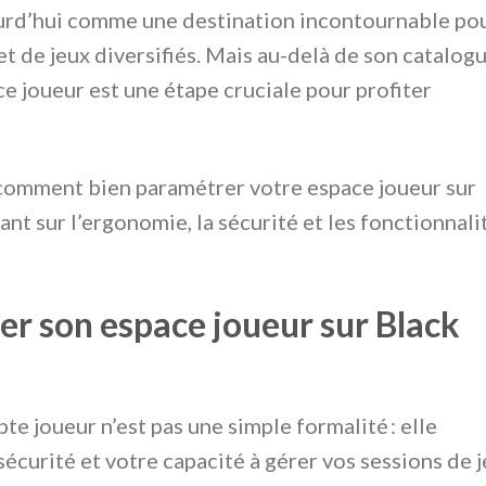
ourd’hui comme une destination incontournable po
t de jeux diversifiés. Mais au-delà de son catalogu
e joueur est une étape cruciale pour profiter
r comment bien paramétrer votre espace joueur sur
sant sur l’ergonomie, la sécurité et les fonctionnali
er son espace joueur sur Black
e joueur n’est pas une simple formalité : elle
écurité et votre capacité à gérer vos sessions de j