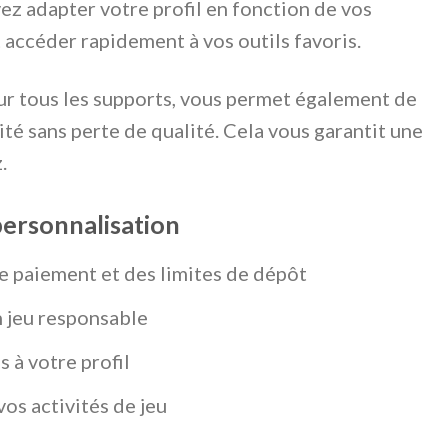
ez adapter votre profil en fonction de vos
t accéder rapidement à vos outils favoris.
ur tous les supports, vous permet également de
té sans perte de qualité. Cela vous garantit une
.
personnalisation
e paiement et des limites de dépôt
n jeu responsable
 à votre profil
vos activités de jeu