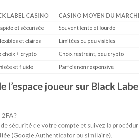
CK LABEL CASINO
CASINO MOYEN DU MARCH
rapide et sécurisée
Souvent lente et lourde
lexibles et claires
Limitées ou peu visibles
 choix + crypto
Choix restreint, peu crypto
isée et fluide
Parfois non responsive
 l’espace joueur sur Black Labe
 2FA ?
de sécurité de votre compte et suivez la procédur
diée (Google Authenticator ou similaire).