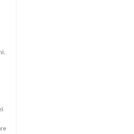
i.
ei
i
are