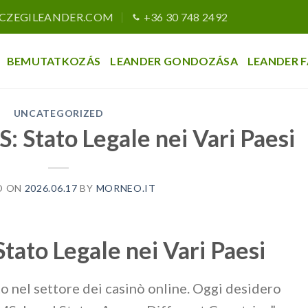
CZEGILEANDER.COM
+36 30 748 2492
BEMUTATKOZÁS
LEANDER GONDOZÁSA
LEANDER 
UNCATEGORIZED
 Stato Legale nei Vari Paesi
D ON
2026.06.17
BY
MORNEO.IT
ato Legale nei Vari Paesi
o nel settore dei casinò online. Oggi desidero