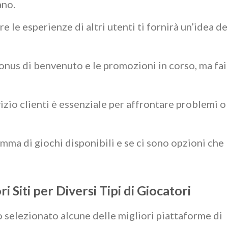
ano.
re le esperienze di altri utenti ti fornirà un’idea de
bonus di benvenuto e le promozioni in corso, ma fai
izio clienti è essenziale per affrontare problemi o
gamma di giochi disponibili e se ci sono opzioni che
 Siti per Diversi Tipi di Giocatori
ho selezionato alcune delle migliori piattaforme di