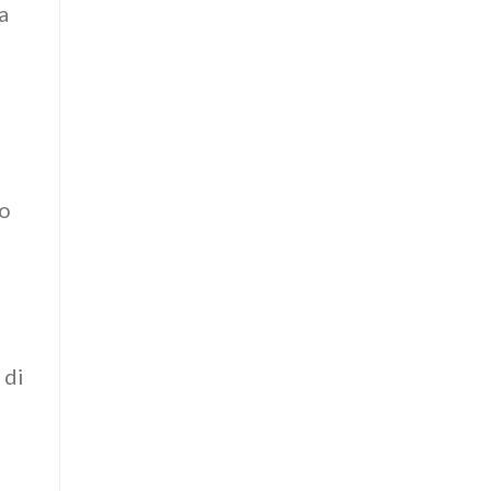
a
co
 di