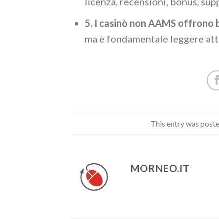
licenza, recensioni, bonus, supp
5. I casinò non AAMS offrono 
ma è fondamentale leggere atte
This entry was poste
MORNEO.IT