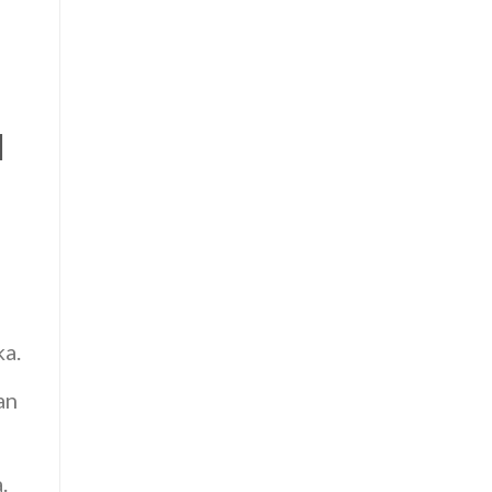
d
ka.
an
.