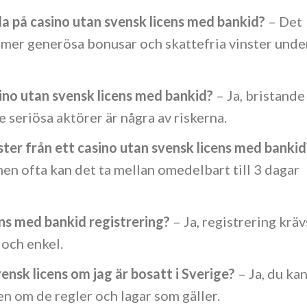
la på casino utan svensk licens med bankid?
– Det
l, mer generösa bonusar och skattefria vinster unde
ino utan svensk licens med bankid?
– Ja, bristande
 seriösa aktörer är några av riskerna.
ster från ett casino utan svensk licens med bankid
men ofta kan det ta mellan omedelbart till 3 dagar
ens med bankid registrering?
– Ja, registrering kräv
 och enkel.
ensk licens om jag är bosatt i Sverige?
– Ja, du ka
n om de regler och lagar som gäller.