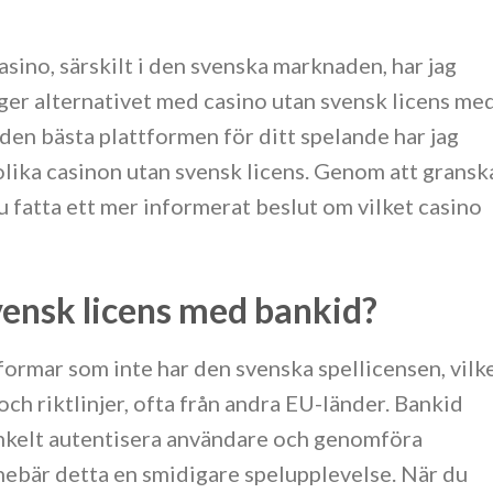
ino, särskilt i den svenska marknaden, har jag
ger alternativet med casino utan svensk licens me
a den bästa plattformen för ditt spelande har jag
lika casinon utan svensk licens. Genom att gransk
 fatta ett mer informerat beslut om vilket casino
vensk licens med bankid?
formar som inte har den svenska spellicensen, vilk
och riktlinjer, ofta från andra EU-länder. Bankid
enkelt autentisera användare och genomföra
nebär detta en smidigare spelupplevelse. När du