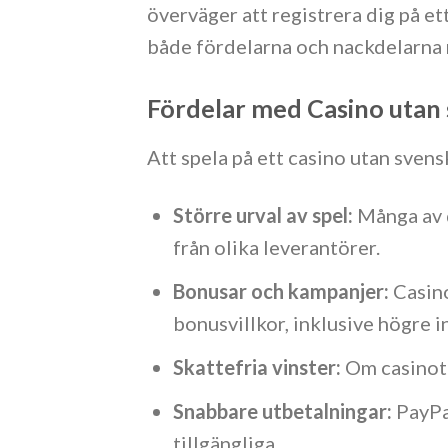
överväger att registrera dig på et
både fördelarna och nackdelarna 
Fördelar med Casino utan 
Att spela på ett casino utan svensk
Större urval av spel:
Många av d
från olika leverantörer.
Bonusar och kampanjer:
Casino
bonusvillkor, inklusive högre i
Skattefria vinster:
Om casinot ä
Snabbare utbetalningar:
PayPa
tillgängliga.