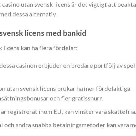
t casino utan svensk licens är det vigtigt att beakta
med dessa alternativ.
svensk licens med bankid
 licens kan ha flera fördelar:
essa casinon erbjuder en bredare portfölj av spel
n utan svensk licens brukar ha mer fördelaktiga
nsättningsbonusar och fler gratissnurr.
r registrerat inom EU, kan vinster vara skattefria
l och andra snabba betalningsmetoder kan vara m