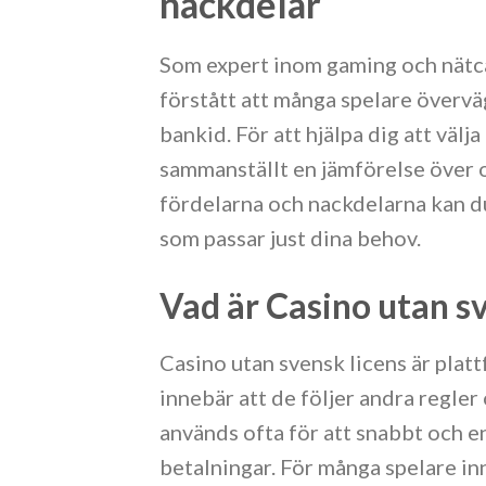
nackdelar
Som expert inom gaming och nätcas
förstått att många spelare övervä
bankid. För att hjälpa dig att välj
sammanställt en jämförelse över o
fördelarna och nackdelarna kan du
som passar just dina behov.
Vad är Casino utan s
Casino utan svensk licens är platt
innebär att de följer andra regler 
används ofta för att snabbt och 
betalningar. För många spelare in