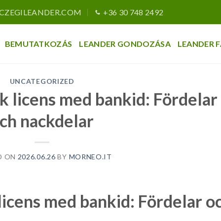
CZEGILEANDER.COM
+36 30 748 2492
BEMUTATKOZÁS
LEANDER GONDOZÁSA
LEANDER 
UNCATEGORIZED
k licens med bankid: Fördelar
ch nackdelar
D ON
2026.06.26
BY
MORNEO.IT
licens med bankid: Fördelar o