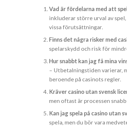
Vad är fördelarna med att spe
inkluderar större urval av spe
vissa förutsättningar.
Finns det några risker med cas
spelarskydd och risk för mindre
Hur snabbt kan jag få mina vin
– Utbetalningstiden varierar, 
beroende på casinots regler.
Kräver casino utan svensk lic
men oftast är processen snabb
Kan jag spela på casino utan sv
spela, men du bör vara medvete