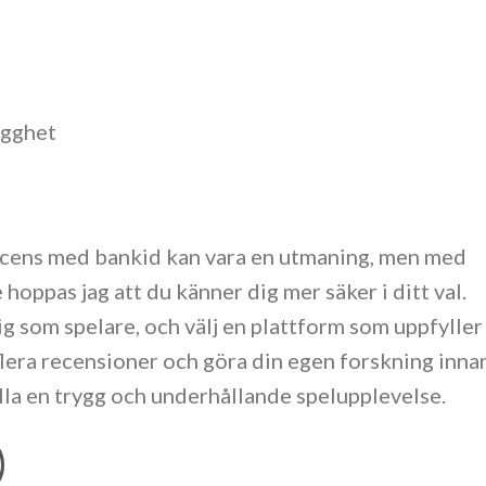
ygghet
 licens med bankid kan vara en utmaning, men med
oppas jag att du känner dig mer säker i ditt val.
ig som spelare, och välj en plattform som uppfyller
a flera recensioner och göra din egen forskning inna
älla en trygg och underhållande spelupplevelse.
)