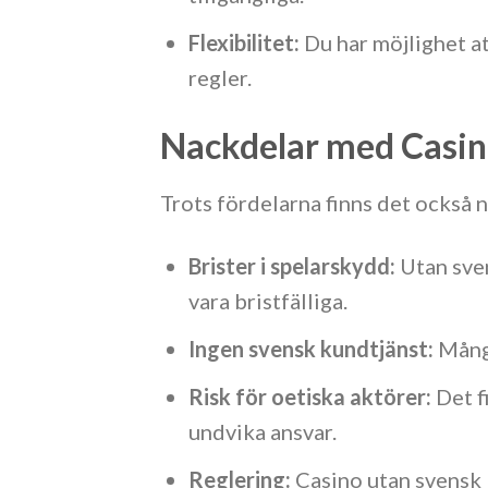
Flexibilitet:
Du har möjlighet at
regler.
Nackdelar med Casin
Trots fördelarna finns det också 
Brister i spelarskydd:
Utan sven
vara bristfälliga.
Ingen svensk kundtjänst:
Många
Risk för oetiska aktörer:
Det f
undvika ansvar.
Reglering:
Casino utan svensk li