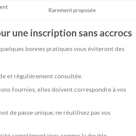
ment
Rarement proposée
ur une inscription sans accrocs
 quelques bonnes pratiques vous éviteront des
ide et régulièrement consultée.
ions fournies, elles doivent correspondre à vos
mot de passe unique, ne réutilisez pas vos
curité complémentaires comme la double