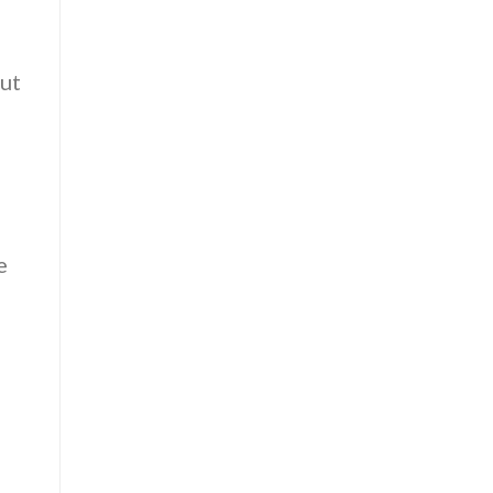
out
e