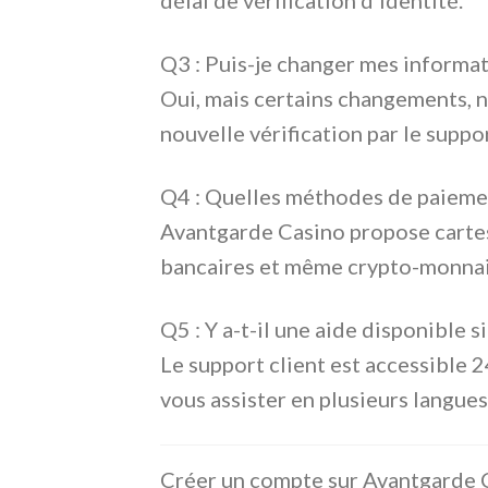
Q3 : Puis-je changer mes informat
Oui, mais certains changements, n
nouvelle vérification par le suppor
Q4 : Quelles méthodes de paiement
Avantgarde Casino propose cartes
bancaires et même crypto-monnaie
Q5 : Y a-t-il une aide disponible s
Le support client est accessible 2
vous assister en plusieurs langues
Créer un compte sur Avantgarde C