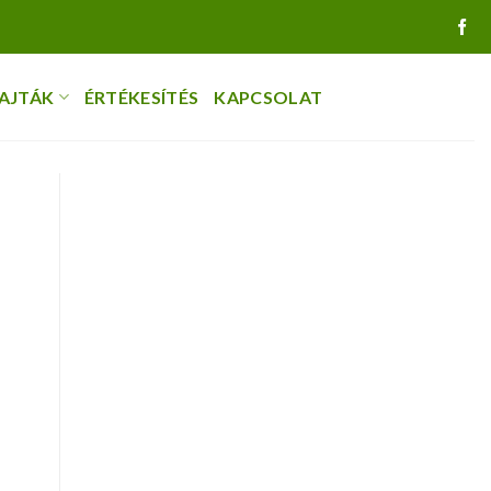
FAJTÁK
ÉRTÉKESÍTÉS
KAPCSOLAT