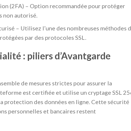
ation (2FA) – Option recommandée pour protéger
 non autorisé.
curisé – Utilisez l’une des nombreuses méthodes 
protégées par des protocoles SSL.
alité : piliers d’Avantgarde
semble de mesures strictes pour assurer la
ateforme est certifiée et utilise un cryptage SSL 2
 la protection des données en ligne. Cette sécurité
ons personnelles et bancaires restent