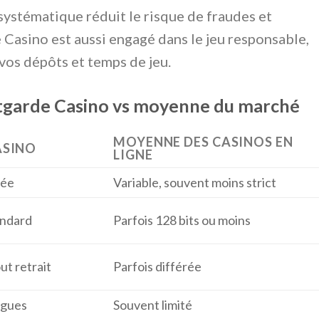
é systématique réduit le risque de fraudes et
Casino est aussi engagé dans le jeu responsable,
 vos dépôts et temps de jeu.
ntgarde Casino vs moyenne du marché
MOYENNE DES CASINOS EN
ASINO
LIGNE
tée
Variable, souvent moins strict
andard
Parfois 128 bits ou moins
ut retrait
Parfois différée
ngues
Souvent limité