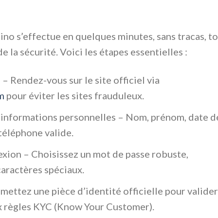
ino s’effectue en quelques minutes, sans tracas, t
 la sécurité. Voici les étapes essentielles :
 – Rendez-vous sur le site officiel via
m
pour éviter les sites frauduleux.
s informations personnelles – Nom, prénom, date d
téléphone valide.
exion – Choisissez un mot de passe robuste,
caractères spéciaux.
mettez une pièce d’identité officielle pour valider
x règles KYC (Know Your Customer).