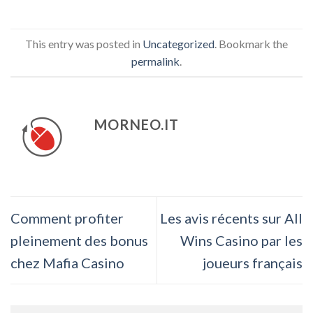
This entry was posted in
Uncategorized
. Bookmark the
permalink
.
MORNEO.IT
Comment profiter
Les avis récents sur All
pleinement des bonus
Wins Casino par les
chez Mafia Casino
joueurs français