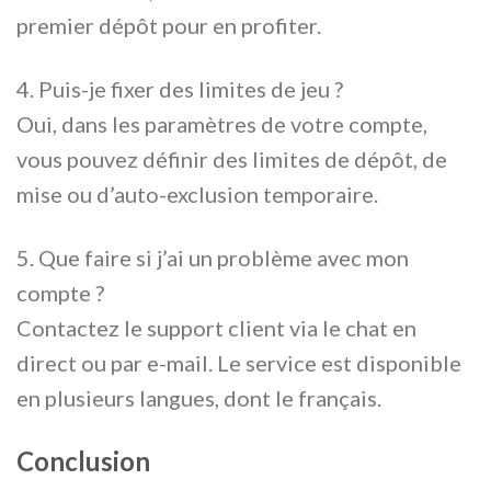
premier dépôt pour en profiter.
4. Puis-je fixer des limites de jeu ?
Oui, dans les paramètres de votre compte,
vous pouvez définir des limites de dépôt, de
mise ou d’auto-exclusion temporaire.
5. Que faire si j’ai un problème avec mon
compte ?
Contactez le support client via le chat en
direct ou par e-mail. Le service est disponible
en plusieurs langues, dont le français.
Conclusion