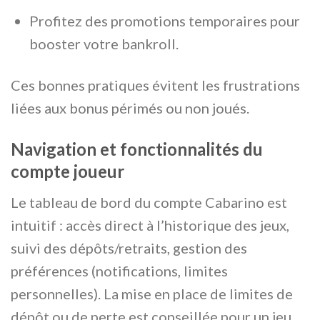
Profitez des promotions temporaires pour
booster votre bankroll.
Ces bonnes pratiques évitent les frustrations
liées aux bonus périmés ou non joués.
Navigation et fonctionnalités du
compte joueur
Le tableau de bord du compte Cabarino est
intuitif : accès direct à l’historique des jeux,
suivi des dépôts/retraits, gestion des
préférences (notifications, limites
personnelles). La mise en place de limites de
dépôt ou de perte est conseillée pour un jeu