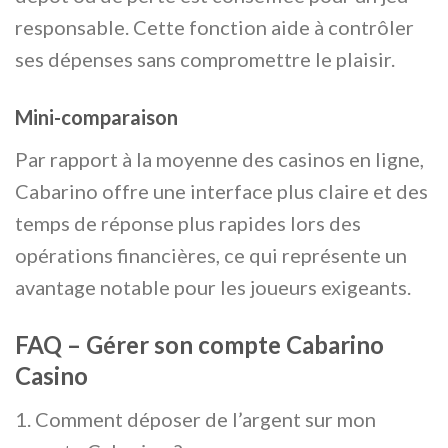
responsable. Cette fonction aide à contrôler
ses dépenses sans compromettre le plaisir.
Mini-comparaison
Par rapport à la moyenne des casinos en ligne,
Cabarino offre une interface plus claire et des
temps de réponse plus rapides lors des
opérations financières, ce qui représente un
avantage notable pour les joueurs exigeants.
FAQ – Gérer son compte Cabarino
Casino
1. Comment déposer de l’argent sur mon