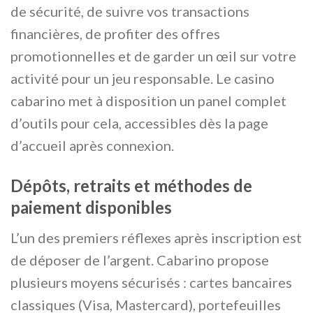
de sécurité, de suivre vos transactions
financières, de profiter des offres
promotionnelles et de garder un œil sur votre
activité pour un jeu responsable. Le casino
cabarino met à disposition un panel complet
d’outils pour cela, accessibles dès la page
d’accueil après connexion.
Dépôts, retraits et méthodes de
paiement disponibles
L’un des premiers réflexes après inscription est
de déposer de l’argent. Cabarino propose
plusieurs moyens sécurisés : cartes bancaires
classiques (Visa, Mastercard), portefeuilles