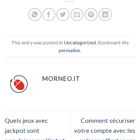
This entry was posted in
Uncategorized
. Bookmark the
permalink
.
MORNEO.IT
Quels jeux avec
Comment sécuriser
jackpot sont
votre compte avec les