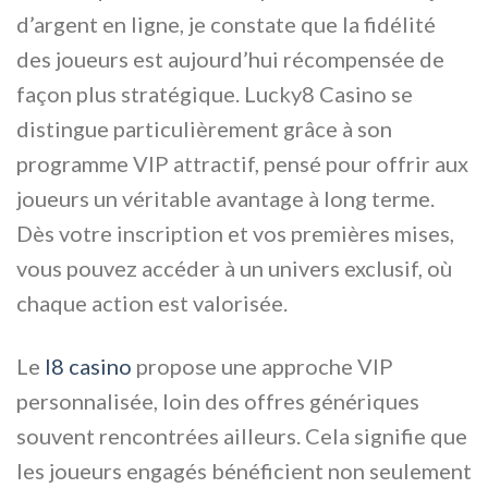
d’argent en ligne, je constate que la fidélité
des joueurs est aujourd’hui récompensée de
façon plus stratégique. Lucky8 Casino se
distingue particulièrement grâce à son
programme VIP attractif, pensé pour offrir aux
joueurs un véritable avantage à long terme.
Dès votre inscription et vos premières mises,
vous pouvez accéder à un univers exclusif, où
chaque action est valorisée.
Le
l8 casino
propose une approche VIP
personnalisée, loin des offres génériques
souvent rencontrées ailleurs. Cela signifie que
les joueurs engagés bénéficient non seulement