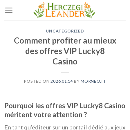
Skip
to
content
UNCATEGORIZED
Comment profiter au mieux
des offres VIP Lucky8
Casino
POSTED ON
2026.01.14
BY
MORNEO.IT
Pourquoi les offres VIP Lucky8 Casino
méritent votre attention ?
En tant qu’éditeur sur un portail dédié aux jeux