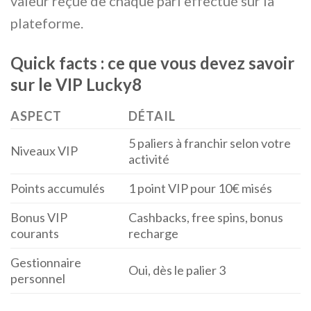
valeur reçue de chaque pari effectué sur la
plateforme.
Quick facts : ce que vous devez savoir
sur le VIP Lucky8
ASPECT
DÉTAIL
5 paliers à franchir selon votre
Niveaux VIP
activité
Points accumulés
1 point VIP pour 10€ misés
Bonus VIP
Cashbacks, free spins, bonus
courants
recharge
Gestionnaire
Oui, dès le palier 3
personnel