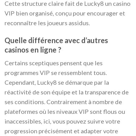
Cette structure claire fait de Lucky8 un casino
VIP bien organisé, conçu pour encourager et
reconnaître les joueurs assidus.
Quelle différence avec d’autres
casinos en ligne ?
Certains sceptiques pensent que les
programmes VIP se ressemblent tous.
Cependant, Lucky8 se démarque par la
réactivité de son équipe et la transparence de
ses conditions. Contrairement à nombre de
plateformes où les niveaux VIP sont flous ou
inaccessibles, ici, vous pouvez suivre votre
progression précisément et adapter votre