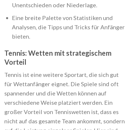
Unentschieden oder Niederlage.
Eine breite Palette von Statistiken und
Analysen, die Tipps und Tricks für Anfänger
bieten.
Tennis: Wetten mit strategischem
Vorteil
Tennis ist eine weitere Sportart, die sich gut
für Wettanfänger eignet. Die Spiele sind oft
spannender und die Wetten können auf
verschiedene Weise platziert werden. Ein
großer Vorteil von Tenniswetten ist, dass es
nicht auf das gesamte Team ankommt, sondern