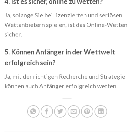
4. Ist es sicher, online zu wetten?
Ja, solange Sie bei lizenzierten und seriösen
Wettanbietern spielen, ist das Online-Wetten
sicher.
5. Können Anfänger in der Wettwelt
erfolgreich sein?
Ja, mit der richtigen Recherche und Strategie
können auch Anfänger erfolgreich wetten.