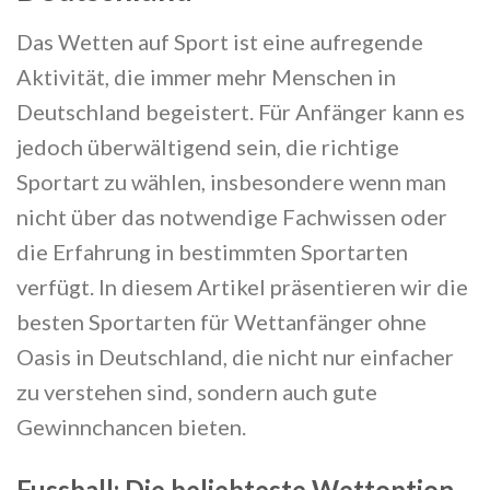
Das Wetten auf Sport ist eine aufregende
Aktivität, die immer mehr Menschen in
Deutschland begeistert. Für Anfänger kann es
jedoch überwältigend sein, die richtige
Sportart zu wählen, insbesondere wenn man
nicht über das notwendige Fachwissen oder
die Erfahrung in bestimmten Sportarten
verfügt. In diesem Artikel präsentieren wir die
besten Sportarten für Wettanfänger ohne
Oasis in Deutschland, die nicht nur einfacher
zu verstehen sind, sondern auch gute
Gewinnchancen bieten.
Fussball: Die beliebteste Wettoption