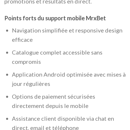
promotions et résultats en direct.
Points forts du support mobile MrxBet
Navigation simplifiée et responsive design
efficace
Catalogue complet accessible sans
compromis
Application Android optimisée avec mises à
jour régulières
Options de paiement sécurisées
directement depuis le mobile
Assistance client disponible via chat en
direct, email et téléphone