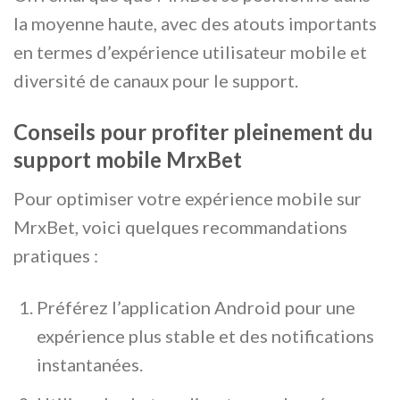
la moyenne haute, avec des atouts importants
en termes d’expérience utilisateur mobile et
diversité de canaux pour le support.
Conseils pour profiter pleinement du
support mobile MrxBet
Pour optimiser votre expérience mobile sur
MrxBet, voici quelques recommandations
pratiques :
Préférez l’application Android pour une
expérience plus stable et des notifications
instantanées.