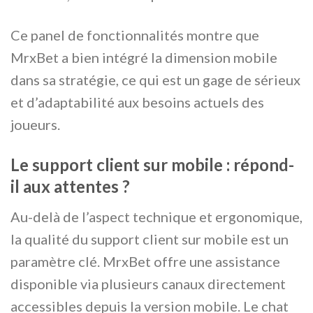
Ce panel de fonctionnalités montre que
MrxBet a bien intégré la dimension mobile
dans sa stratégie, ce qui est un gage de sérieux
et d’adaptabilité aux besoins actuels des
joueurs.
Le support client sur mobile : répond-
il aux attentes ?
Au-delà de l’aspect technique et ergonomique,
la qualité du support client sur mobile est un
paramètre clé. MrxBet offre une assistance
disponible via plusieurs canaux directement
accessibles depuis la version mobile. Le chat