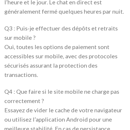
l’heure et le jour. Le chat en direct est
généralement fermé quelques heures par nuit.
Q3 : Puis-je effectuer des dépôts et retraits
sur mobile ?
Oui, toutes les options de paiement sont
accessibles sur mobile, avec des protocoles
sécurisés assurant la protection des
transactions.
Q4 : Que faire si le site mobile ne charge pas
correctement ?
Essayez de vider le cache de votre navigateur
ou utilisez l’application Android pour une
meilleure stabilité. En cas de persistance,