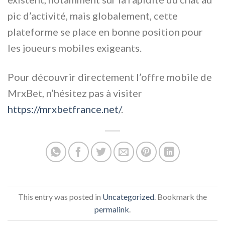
pic d’activité, mais globalement, cette
plateforme se place en bonne position pour
les joueurs mobiles exigeants.
Pour découvrir directement l’offre mobile de
MrxBet, n’hésitez pas à visiter
https://mrxbetfrance.net/
.
This entry was posted in
Uncategorized
. Bookmark the
permalink
.