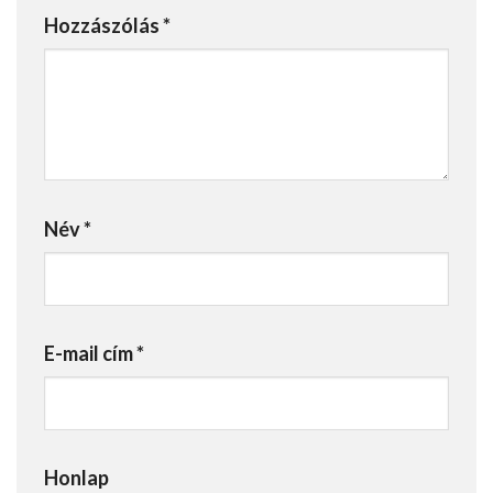
Hozzászólás
*
Név
*
E-mail cím
*
Honlap