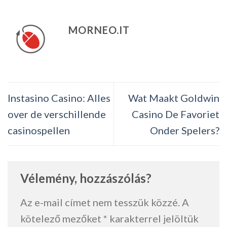
MORNEO.IT
Instasino Casino: Alles
Wat Maakt Goldwin
over de verschillende
Casino De Favoriet
casinospellen
Onder Spelers?
Vélemény, hozzászólás?
Az e-mail címet nem tesszük közzé.
A
kötelező mezőket
*
karakterrel jelöltük