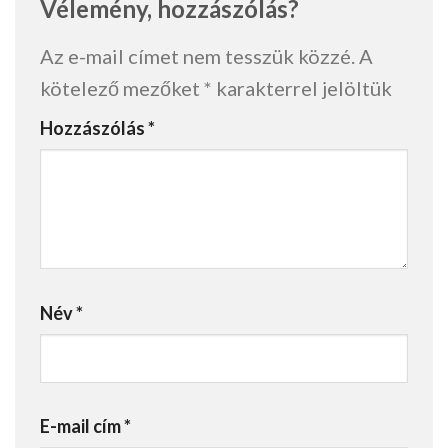
Vélemény, hozzászólás?
Az e-mail címet nem tesszük közzé.
A
kötelező mezőket
*
karakterrel jelöltük
Hozzászólás
*
Név
*
E-mail cím
*