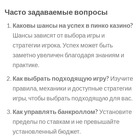
Часто задаваемые вопросы
Каковы шансы на успех в пинко казино?
Шансы зависят от выбора игры и
стратегии игрока. Успех может быть
заметно увеличен благодаря знаниям и
практике.
Как выбрать подходящую игру?
Изучите
правила, механики и доступные стратегии
игры, чтобы выбрать подходящую для вас.
Как управлять банкроллом?
Установите
пределы по ставкам и не превышайте
установленный бюджет.