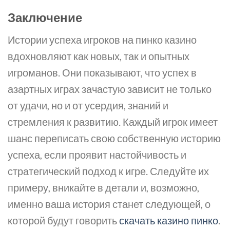
Заключение
Истории успеха игроков на пинко казино
вдохновляют как новых, так и опытных
игроманов. Они показывают, что успех в
азартных играх зачастую зависит не только
от удачи, но и от усердия, знаний и
стремления к развитию. Каждый игрок имеет
шанс переписать свою собственную историю
успеха, если проявит настойчивость и
стратегический подход к игре. Следуйте их
примеру, вникайте в детали и, возможно,
именно ваша история станет следующей, о
которой будут говорить
скачать казино пинко
.