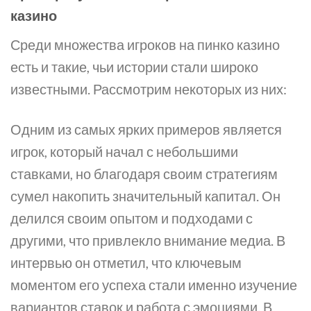
казино
Среди множества игроков на пинко казино
есть и такие, чьи истории стали широко
известными. Рассмотрим некоторых из них:
Одним из самых ярких примеров является
игрок, который начал с небольшими
ставками, но благодаря своим стратегиям
сумел накопить значительный капитал. Он
делился своим опытом и подходами с
другими, что привлекло внимание медиа. В
интервью он отметил, что ключевым
моментом его успеха стали именно изучение
вариантов ставок и работа с эмоциями. В