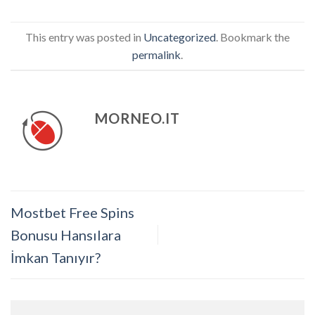
This entry was posted in
Uncategorized
. Bookmark the
permalink
.
MORNEO.IT
Mostbet Free Spins
Bonusu Hansılara
İmkan Tanıyır?