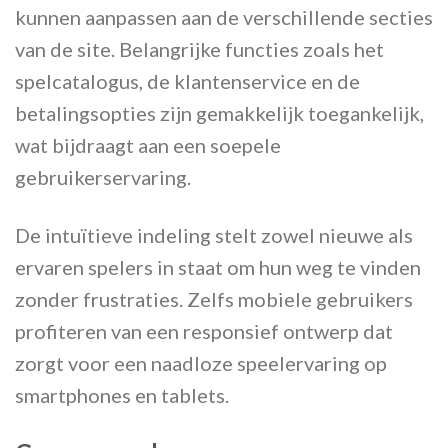
kunnen aanpassen aan de verschillende secties
van de site. Belangrijke functies zoals het
spelcatalogus, de klantenservice en de
betalingsopties zijn gemakkelijk toegankelijk,
wat bijdraagt aan een soepele
gebruikerservaring.
De intuïtieve indeling stelt zowel nieuwe als
ervaren spelers in staat om hun weg te vinden
zonder frustraties. Zelfs mobiele gebruikers
profiteren van een responsief ontwerp dat
zorgt voor een naadloze speelervaring op
smartphones en tablets.