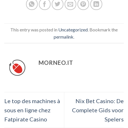
This entry was posted in
Uncategorized
. Bookmark the
permalink
.
MORNEO.IT
Le top des machines à
Nix Bet Casino: De
sous en ligne chez
Complete Gids voor
Fatpirate Casino
Spelers