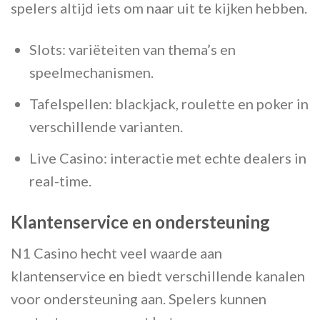
spelers altijd iets om naar uit te kijken hebben.
Slots: variëteiten van thema’s en
speelmechanismen.
Tafelspellen: blackjack, roulette en poker in
verschillende varianten.
Live Casino: interactie met echte dealers in
real-time.
Klantenservice en ondersteuning
N1 Casino hecht veel waarde aan
klantenservice en biedt verschillende kanalen
voor ondersteuning aan. Spelers kunnen