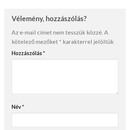
Vélemény, hozzászólás?
Az e-mail címet nem tesszük közzé.
A
kötelező mezőket
*
karakterrel jelöltük
Hozzászólás
*
Név
*