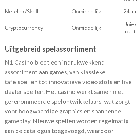
Neteller/Skrill
Onmiddellijk
24 uu
Uniek
Cryptocurrency
Onmiddellijk
munt
Uitgebreid spelassortiment
N1 Casino biedt een indrukwekkend
assortiment aan games, van klassieke
tafelspellen tot innovatieve video slots en live
dealer spellen. Het casino werkt samen met
gerenommeerde spelontwikkelaars, wat zorgt
voor hoogwaardige graphics en spannende
gameplay. Nieuwe spellen worden regelmatig
aan de catalogus toegevoegd, waardoor