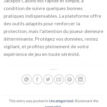
Jackpot Casino est rapide et simple, à
condition de suivre quelques bonnes
pratiques indispensables. La plateforme offre
des outils adaptés pour renforcer la
protection, mais l’attention du joueur demeure
déterminante. Protégez vos données, restez
vigilant, et profitez pleinement de votre
expérience de jeu en toute sérénité.
This entry was posted in
Uncategorized
. Bookmark the
permalink
.