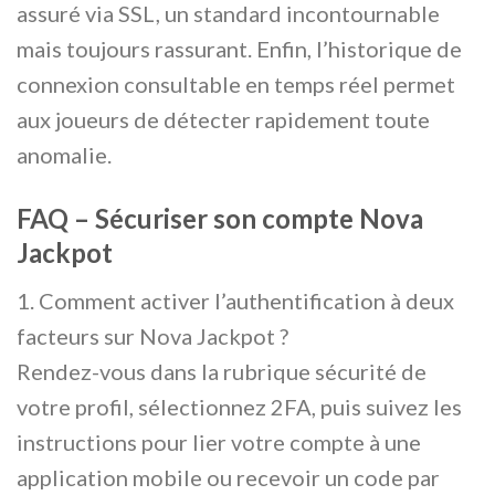
assuré via SSL, un standard incontournable
mais toujours rassurant. Enfin, l’historique de
connexion consultable en temps réel permet
aux joueurs de détecter rapidement toute
anomalie.
FAQ – Sécuriser son compte Nova
Jackpot
1. Comment activer l’authentification à deux
facteurs sur Nova Jackpot ?
Rendez-vous dans la rubrique sécurité de
votre profil, sélectionnez 2FA, puis suivez les
instructions pour lier votre compte à une
application mobile ou recevoir un code par