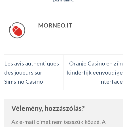
MORNEO.IT
Les avis authentiques
Oranje Casino en zijn
des joueurs sur
kinderlijk eenvoudige
Simsino Casino
interface
Vélemény, hozzászólás?
Az e-mail címet nem tesszük közzé.
A