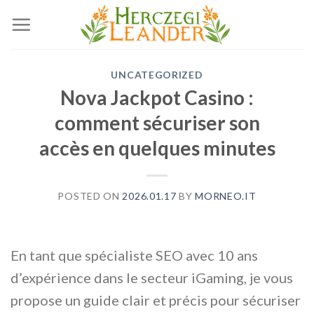
Skip
to
content
UNCATEGORIZED
Nova Jackpot Casino :
comment sécuriser son
accès en quelques minutes
POSTED ON
2026.01.17
BY
MORNEO.IT
En tant que spécialiste SEO avec 10 ans
d’expérience dans le secteur iGaming, je vous
propose un guide clair et précis pour sécuriser