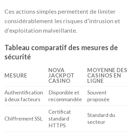
Ces actions simples permettent de limiter
considérablement les risques d’intrusion et
d’exploitation malveillante.
Tableau comparatif des mesures de
sécurité
NOVA
MOYENNE DES
MESURE
JACKPOT
CASINOS EN
CASINO
LIGNE
Authentification
Disponible et
Souvent
à deux facteurs
recommandée
proposée
Certificat
Standard du
Chiffrement SSL
standard
secteur
HTTPS