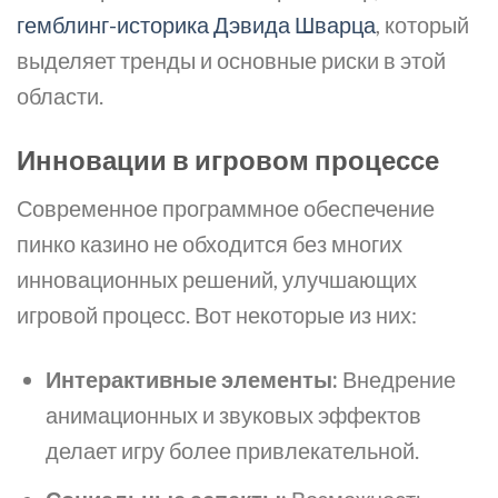
гемблинг-историка Дэвида Шварца
, который
выделяет тренды и основные риски в этой
области.
Инновации в игровом процессе
Современное программное обеспечение
пинко казино не обходится без многих
инновационных решений, улучшающих
игровой процесс. Вот некоторые из них:
Интерактивные элементы:
Внедрение
анимационных и звуковых эффектов
делает игру более привлекательной.