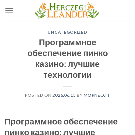
Skip
to
content
UNCATEGORIZED
Программное
обеспечение пинко
казино: лучшие
технологии
POSTED ON
2026.06.13
BY
MORNEO.IT
Программное обеспечение
пинко казино: лучшие