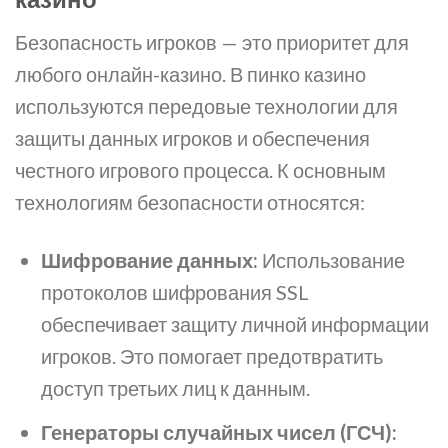
Безопасность игроков — это приоритет для
любого онлайн-казино. В пинко казино
используются передовые технологии для
защиты данных игроков и обеспечения
честного игрового процесса. К основным
технологиям безопасности относятся:
Шифрование данных:
Использование
протоколов шифрования SSL
обеспечивает защиту личной информации
игроков. Это помогает предотвратить
доступ третьих лиц к данным.
Генераторы случайных чисел (ГСЧ):