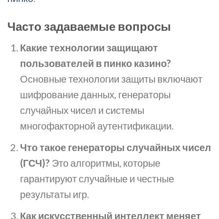
Часто задаваемые вопросы
Какие технологии защищают
пользователей в пинко казино?
Основные технологии защиты включают
шифрование данных, генераторы
случайных чисел и системы
многофакторной аутентификации.
Что такое генераторы случайных чисел
(ГСЧ)?
Это алгоритмы, которые
гарантируют случайные и честные
результаты игр.
Как искусственный интеллект меняет