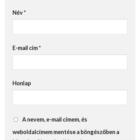
Név
*
E-mail cím
*
Honlap
A nevem, e-mail címem, és
weboldalcímem mentése a böngészőben a