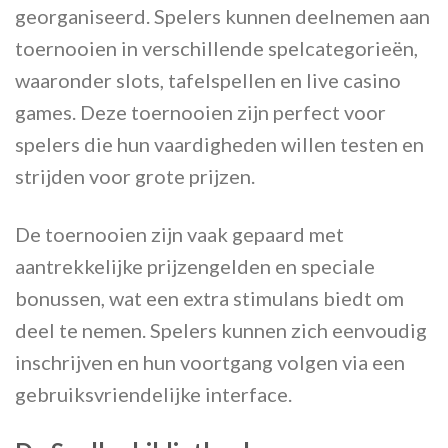
georganiseerd. Spelers kunnen deelnemen aan
toernooien in verschillende spelcategorieën,
waaronder slots, tafelspellen en live casino
games. Deze toernooien zijn perfect voor
spelers die hun vaardigheden willen testen en
strijden voor grote prijzen.
De toernooien zijn vaak gepaard met
aantrekkelijke prijzengelden en speciale
bonussen, wat een extra stimulans biedt om
deel te nemen. Spelers kunnen zich eenvoudig
inschrijven en hun voortgang volgen via een
gebruiksvriendelijke interface.