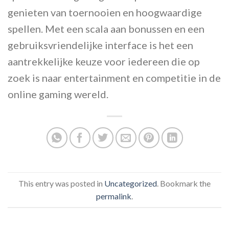
genieten van toernooien en hoogwaardige
spellen. Met een scala aan bonussen en een
gebruiksvriendelijke interface is het een
aantrekkelijke keuze voor iedereen die op
zoek is naar entertainment en competitie in de
online gaming wereld.
This entry was posted in
Uncategorized
. Bookmark the
permalink
.