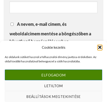
A nevem, e-mail címem, és
weboldalcímem mentése a böngészőben a
következő hozzászólásomhoz.
Cookie kezelés
Az oldalunk sütiket használ a felhasználói élmény javítása érdekében. Az
oldal további használatával beleegyezel a sütik használatába.
ELFOGADOM
LETILTOM
BEÁLLÍTÁSOK MEGTEKINTÉSE
Herczegi Leander 2026 © Minden jog fenntartva!
Készítette és üzemelteti: morneo.it