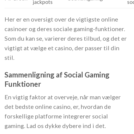
jackpots
so
Her er en oversigt over de vigtigste online
casinoer og deres sociale gaming-funktioner.
Som du kan se, varierer deres tilbud, og det er
vigtigt at vælge et casino, der passer til din
stil.
Sammenligning af Social Gaming
Funktioner
En vigtig faktor at overveje, når man vælger
det bedste online casino, er, hvordan de
forskellige platforme integrerer social
gaming. Lad os dykke dybere ind i det.