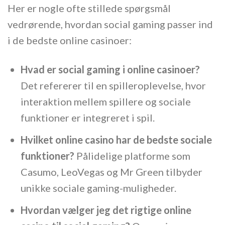
Her er nogle ofte stillede spørgsmål
vedrørende, hvordan social gaming passer ind
i de bedste online casinoer:
Hvad er social gaming i online casinoer?
Det refererer til en spilleroplevelse, hvor
interaktion mellem spillere og sociale
funktioner er integreret i spil.
Hvilket online casino har de bedste sociale
funktioner?
Pålidelige platforme som
Casumo, LeoVegas og Mr Green tilbyder
unikke sociale gaming-muligheder.
Hvordan vælger jeg det rigtige online