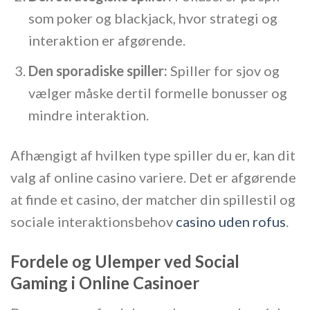
som poker og blackjack, hvor strategi og
interaktion er afgørende.
Den sporadiske spiller:
Spiller for sjov og
vælger måske dertil formelle bonusser og
mindre interaktion.
Afhængigt af hvilken type spiller du er, kan dit
valg af online casino variere. Det er afgørende
at finde et casino, der matcher din spillestil og
sociale interaktionsbehov
casino uden rofus
.
Fordele og Ulemper ved Social
Gaming i Online Casinoer