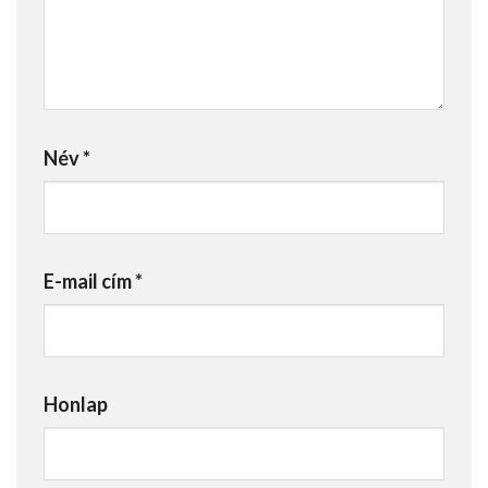
Név
*
E-mail cím
*
Honlap