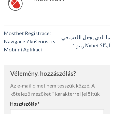
Mostbet Registrace:
ما الذي يجعل اللعب في
Navigace Zkušenosti s
كازينو 1xbet آمنًا؟
Mobilní Aplikací
Vélemény, hozzászólás?
Az e-mail címet nem tesszük közzé.
A
kötelező mezőket
*
karakterrel jelöltük
Hozzászólás
*