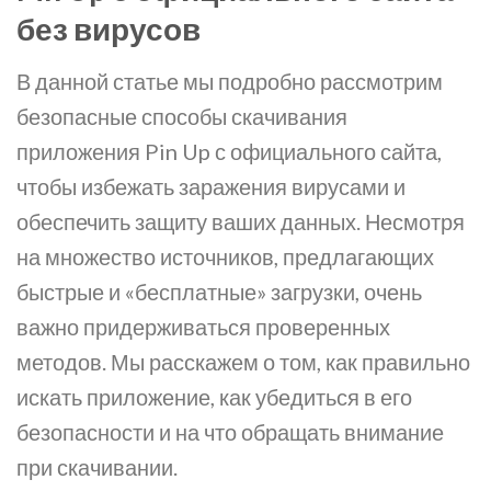
без вирусов
В данной статье мы подробно рассмотрим
безопасные способы скачивания
приложения Pin Up с официального сайта,
чтобы избежать заражения вирусами и
обеспечить защиту ваших данных. Несмотря
на множество источников, предлагающих
быстрые и «бесплатные» загрузки, очень
важно придерживаться проверенных
методов. Мы расскажем о том, как правильно
искать приложение, как убедиться в его
безопасности и на что обращать внимание
при скачивании.