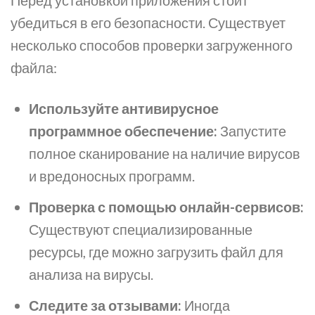
Перед установкой приложения стоит
убедиться в его безопасности. Существует
несколько способов проверки загруженного
файла:
Используйте антивирусное
программное обеспечение:
Запустите
полное сканирование на наличие вирусов
и вредоносных программ.
Проверка с помощью онлайн-сервисов:
Существуют специализированные
ресурсы, где можно загрузить файл для
анализа на вирусы.
Следите за отзывами:
Иногда