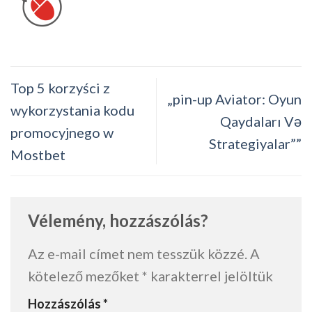
Top 5 korzyści z
„pin-up Aviator: Oyun
wykorzystania kodu
Qaydaları Və
promocyjnego w
Strategiyalar””
Mostbet
Vélemény, hozzászólás?
Az e-mail címet nem tesszük közzé.
A
kötelező mezőket
*
karakterrel jelöltük
Hozzászólás
*