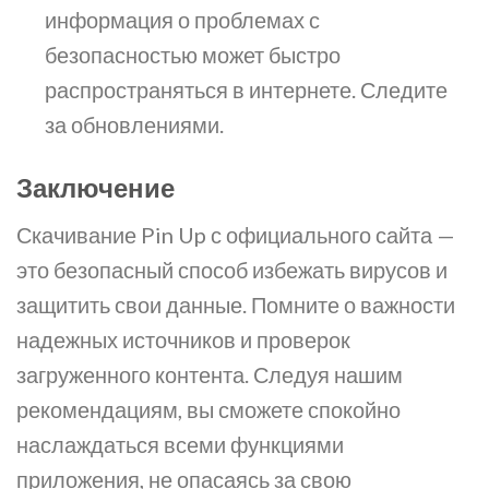
информация о проблемах с
безопасностью может быстро
распространяться в интернете. Следите
за обновлениями.
Заключение
Скачивание Pin Up с официального сайта —
это безопасный способ избежать вирусов и
защитить свои данные. Помните о важности
надежных источников и проверок
загруженного контента. Следуя нашим
рекомендациям, вы сможете спокойно
наслаждаться всеми функциями
приложения, не опасаясь за свою