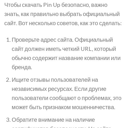
Чтобы скачать Pin Up безопасно, важно
знать, как правильно выбрать официальный
сайт. Вот несколько советов, как это сделать:
Проверьте адрес сайта. Официальный
сайт должен иметь четкий URL, который
обычно содержит название компании или
бренда.
Ищите отзывы пользователей на
независимых ресурсах. Если другие
пользователи сообщают о проблемах, это
может быть признаком мошенничества.
Обратите внимание на наличие