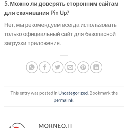
5. Можно ли доверять сторонним сайтам
для скачивания Pin Up?
Нет, мы рекомендуем всегда использовать
только официальный сайт для безопасной
загрузки приложения.
This entry was posted in
Uncategorized
. Bookmark the
permalink
.
MORNEO.IT