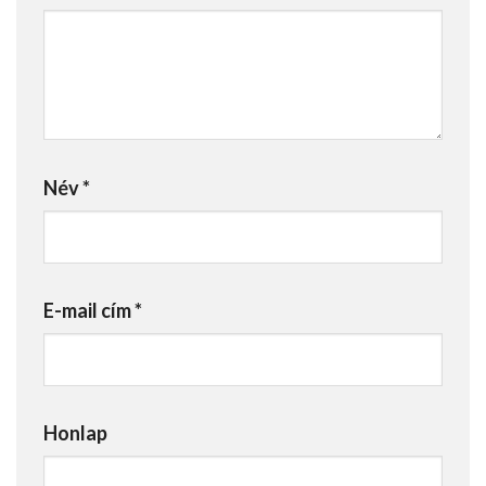
Név
*
E-mail cím
*
Honlap