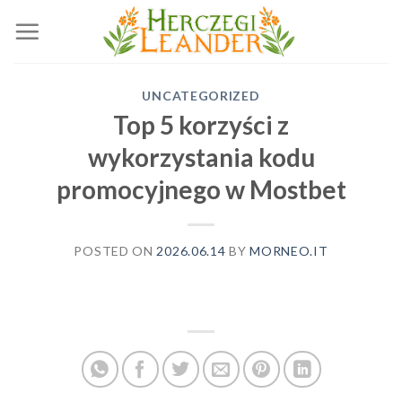
Skip
to
content
UNCATEGORIZED
Top 5 korzyści z
wykorzystania kodu
promocyjnego w Mostbet
POSTED ON
2026.06.14
BY
MORNEO.IT