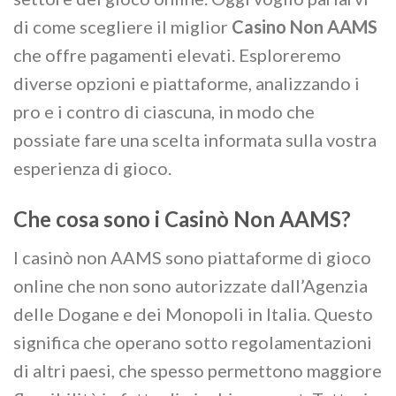
di come scegliere il miglior
Casino Non AAMS
che offre pagamenti elevati. Esploreremo
diverse opzioni e piattaforme, analizzando i
pro e i contro di ciascuna, in modo che
possiate fare una scelta informata sulla vostra
esperienza di gioco.
Che cosa sono i Casinò Non AAMS?
I casinò non AAMS sono piattaforme di gioco
online che non sono autorizzate dall’Agenzia
delle Dogane e dei Monopoli in Italia. Questo
significa che operano sotto regolamentazioni
di altri paesi, che spesso permettono maggiore