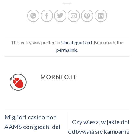
This entry was posted in
Uncategorized
. Bookmark the
permalink
.
MORNEO.IT
Migliori casino non
Czy wiesz, w jakie dni
AAMS con giochi dal
odbywają się kampanie