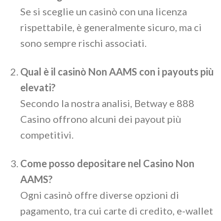
Se si sceglie un casinò con una licenza
rispettabile, è generalmente sicuro, ma ci
sono sempre rischi associati.
Qual è il casinò Non AAMS con i payouts più
elevati?
Secondo la nostra analisi, Betway e 888
Casino offrono alcuni dei payout più
competitivi.
Come posso depositare nel Casino Non
AAMS?
Ogni casinò offre diverse opzioni di
pagamento, tra cui carte di credito, e-wallet