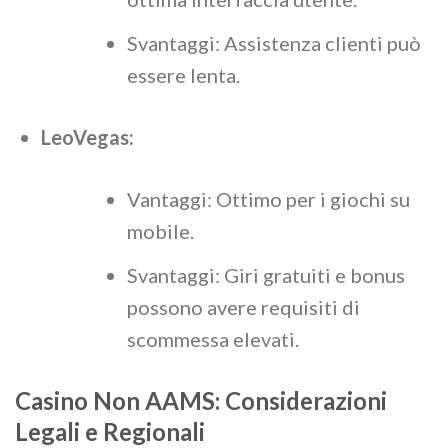
Svantaggi: Assistenza clienti può
essere lenta.
LeoVegas:
Vantaggi: Ottimo per i giochi su
mobile.
Svantaggi: Giri gratuiti e bonus
possono avere requisiti di
scommessa elevati.
Casino Non AAMS: Considerazioni
Legali e Regionali