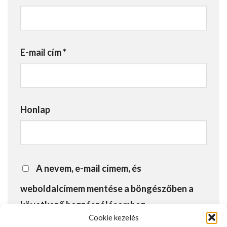
E-mail cím
*
Honlap
A nevem, e-mail címem, és
weboldalcímem mentése a böngészőben a
következő hozzászólásomhoz.
Cookie kezelés