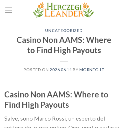
Skip
to
content
UNCATEGORIZED
Casino Non AAMS: Where
to Find High Payouts
POSTED ON
2026.06.14
BY
MORNEO.IT
Casino Non AAMS: Where to
Find High Payouts
Salve, sono Marco Rossi, un esperto del
settore del gioco online. Oggi voglio parlarvi