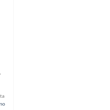
,
ata
ino