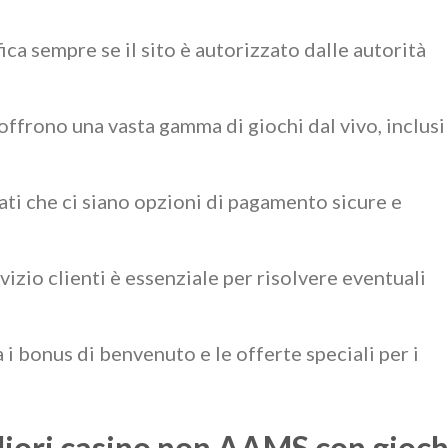
ica sempre se il sito è autorizzato dalle autorità
offrono una vasta gamma di giochi dal vivo, inclusi
ti che ci siano opzioni di pagamento sicure e
izio clienti è essenziale per risolvere eventuali
i bonus di benvenuto e le offerte speciali per i
iori casino non AAMS con gioch