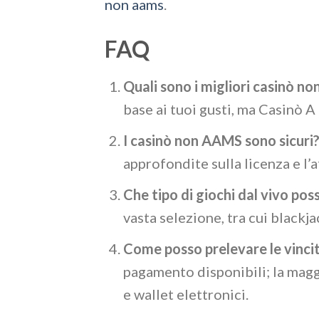
non aams
.
FAQ
Quali sono i migliori casinò n
base ai tuoi gusti, ma Casinò
I casinò non AAMS sono sicuri
approfondite sulla licenza e l’a
Che tipo di giochi dal vivo po
vasta selezione, tra cui blackja
Come posso prelevare le vinci
pagamento disponibili; la magg
e wallet elettronici.