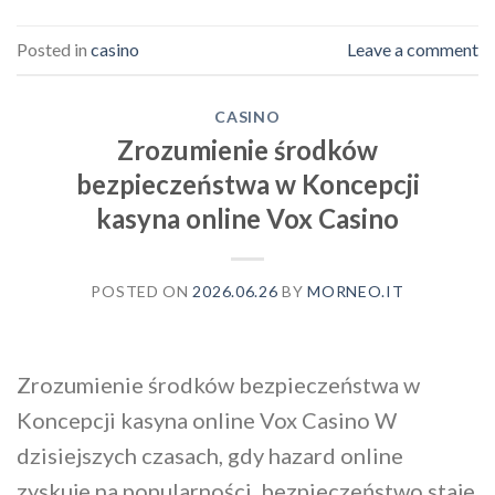
Posted in
casino
Leave a comment
CASINO
Zrozumienie środków
bezpieczeństwa w Koncepcji
kasyna online Vox Casino
POSTED ON
2026.06.26
BY
MORNEO.IT
Zrozumienie środków bezpieczeństwa w
Koncepcji kasyna online Vox Casino W
dzisiejszych czasach, gdy hazard online
zyskuje na popularności, bezpieczeństwo staje