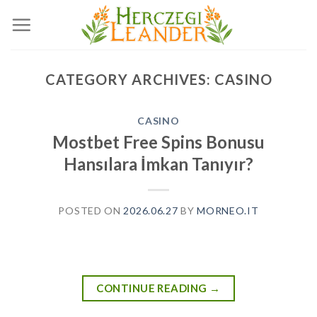
Skip
to
content
CATEGORY ARCHIVES:
CASINO
CASINO
Mostbet Free Spins Bonusu
Hansılara İmkan Tanıyır?
POSTED ON
2026.06.27
BY
MORNEO.IT
CONTINUE READING
→