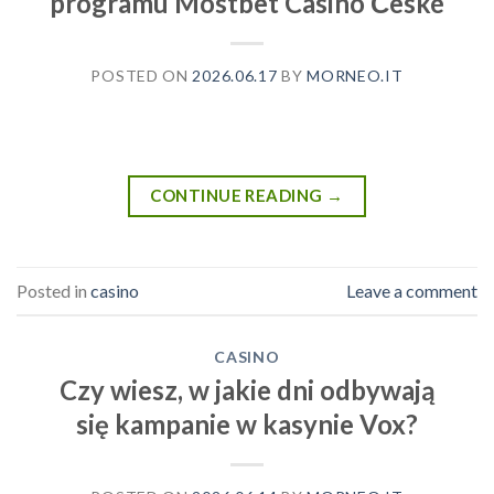
programu Mostbet Casino České
POSTED ON
2026.06.17
BY
MORNEO.IT
CONTINUE READING
→
Posted in
casino
Leave a comment
CASINO
Czy wiesz, w jakie dni odbywają
się kampanie w kasynie Vox?