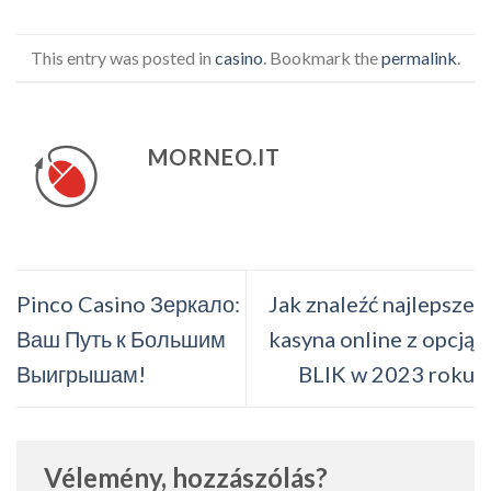
This entry was posted in
casino
. Bookmark the
permalink
.
MORNEO.IT
Pinco Casino Зеркало:
Jak znaleźć najlepsze
Ваш Путь к Большим
kasyna online z opcją
Выигрышам!
BLIK w 2023 roku
Vélemény, hozzászólás?