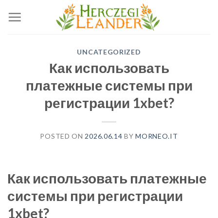
Skip
to
content
UNCATEGORIZED
Как использовать
платежные системы при
регистрации 1xbet?
POSTED ON
2026.06.14
BY
MORNEO.IT
Как использовать платежные
системы при регистрации
1xbet?