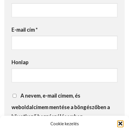
E-mail cím
*
Honlap
A nevem, e-mail címem, és
weboldalcímem mentése a böngészőben a
következő hozzászólásomhoz.
Cookie kezelés