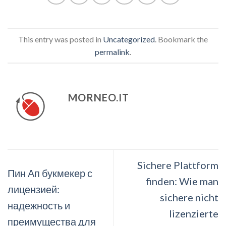
This entry was posted in
Uncategorized
. Bookmark the
permalink
.
MORNEO.IT
Sichere Plattform
Пин Ап букмекер с
finden: Wie man
лицензией:
sichere nicht
надежность и
lizenzierte
преимущества для