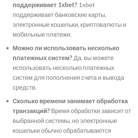
поддерживает 1xbet?
1xbet
поддерживает банковские карты,
электронные кошельки, криптовалюты и
мобильные платежи.
Можно ли использовать несколько
платежных систем?
Да, вы можете
использовать несколько платежных
систем для пополнения счета и вывода
средств.
Сколько времени занимает обработка
транзакций?
Время обработки зависит от
выбранной системы, но электронные
кошельки обычно обрабатываются