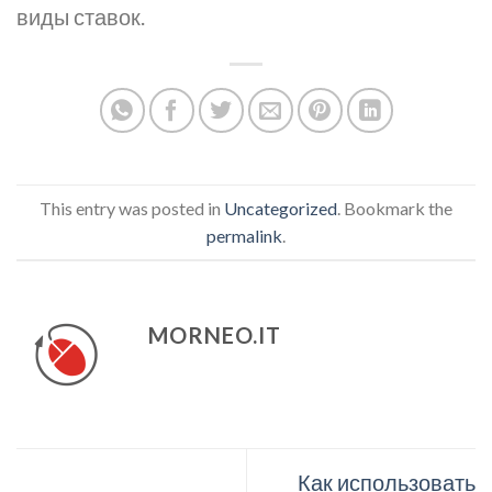
виды ставок.
This entry was posted in
Uncategorized
. Bookmark the
permalink
.
MORNEO.IT
Как использовать