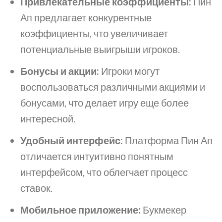
Привлекательные коэффициенты:
Пин
Ап предлагает конкурентные
коэффициенты, что увеличивает
потенциальные выигрыши игроков.
Бонусы и акции:
Игроки могут
воспользоваться различными акциями и
бонусами, что делает игру еще более
интересной.
Удобный интерфейс:
Платформа Пин Ап
отличается интуитивно понятным
интерфейсом, что облегчает процесс
ставок.
Мобильное приложение:
Букмекер