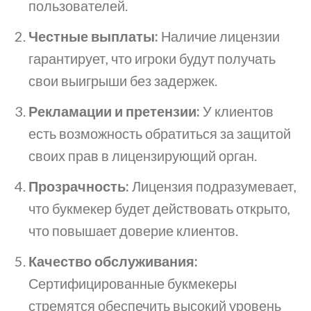
пользователей.
Честные выплаты:
Наличие лицензии
гарантирует, что игроки будут получать
свои выигрыши без задержек.
Рекламации и претензии:
У клиентов
есть возможность обратиться за защитой
своих прав в лицензирующий орган.
Прозрачность:
Лицензия подразумевает,
что букмекер будет действовать открыто,
что повышает доверие клиентов.
Качество обслуживания:
Сертифицированные букмекеры
стремятся обеспечить высокий уровень