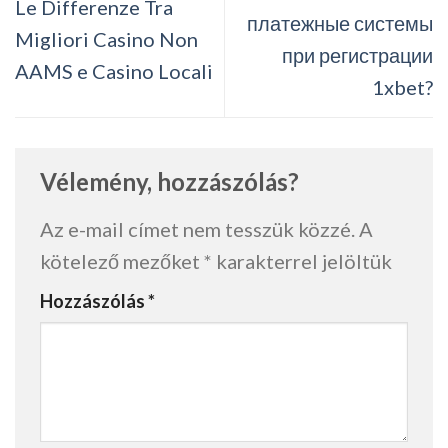
Le Differenze Tra
платежные системы
Migliori Casino Non
при регистрации
AAMS e Casino Locali
1xbet?
Vélemény, hozzászólás?
Az e-mail címet nem tesszük közzé.
A
kötelező mezőket
*
karakterrel jelöltük
Hozzászólás
*