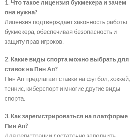
1. Что такое лицензия букмекера и зачем
она нужна?
Лицензия подтверждает законность работы
букмекера, обеспечивая безопасность и
защиту прав игроков.
2. Какие виды спорта можно выбрать для
ставок на Пин Ап?
Пин Ап предлагает ставки на футбол, хоккей,
теннис, киберспорт и многие другие виды
спорта.
3. Как зарегистрироваться на платформе
Пин Ап?
Для регистрации достаточно заполнить