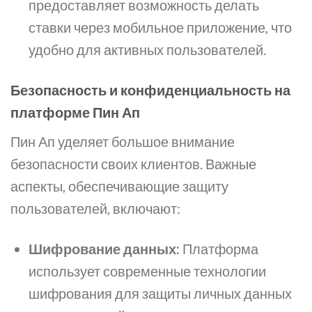
предоставляет возможность делать
ставки через мобильное приложение, что
удобно для активных пользователей.
Безопасность и конфиденциальность на
платформе Пин Ап
Пин Ап уделяет большое внимание
безопасности своих клиентов. Важные
аспекты, обеспечивающие защиту
пользователей, включают:
Шифрование данных:
Платформа
использует современные технологии
шифрования для защиты личных данных