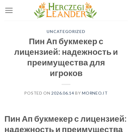
Skip
to
content
UNCATEGORIZED
Пин Ап букмекер с
лицензией: надежность и
преимущества для
игроков
POSTED ON
2026.06.14
BY
MORNEO.IT
Пин Ап букмекер с лицензией:
надежность и преимущества