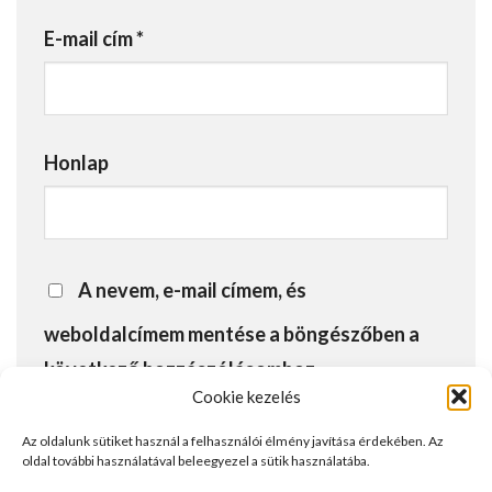
E-mail cím
*
Honlap
A nevem, e-mail címem, és
weboldalcímem mentése a böngészőben a
következő hozzászólásomhoz.
Cookie kezelés
Az oldalunk sütiket használ a felhasználói élmény javítása érdekében. Az
oldal további használatával beleegyezel a sütik használatába.