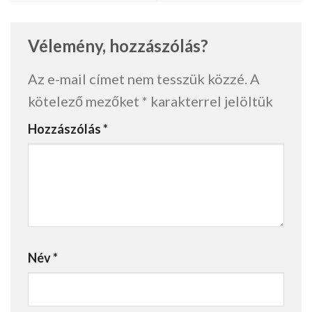
Vélemény, hozzászólás?
Az e-mail címet nem tesszük közzé.
A
kötelező mezőket
*
karakterrel jelöltük
Hozzászólás
*
Név
*