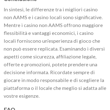
In sintesi, le differenze tra i migliori casino
non AAMS e i casino locali sono significative.
Mentre i casino non AAMS offrono maggiore
flessibilità e vantaggi economici, i casino
locali forniscono un’esperienza di gioco che
non può essere replicata. Esaminando i diversi
aspetti come sicurezza, affiliazione legale,
offerte e promozioni, potete prendere una
decisione informata. Ricordate sempre di
giocare in modo responsabile e di scegliere la
piattaforma o il locale che meglio si adatta alle
vostre esigenze.
FAQ