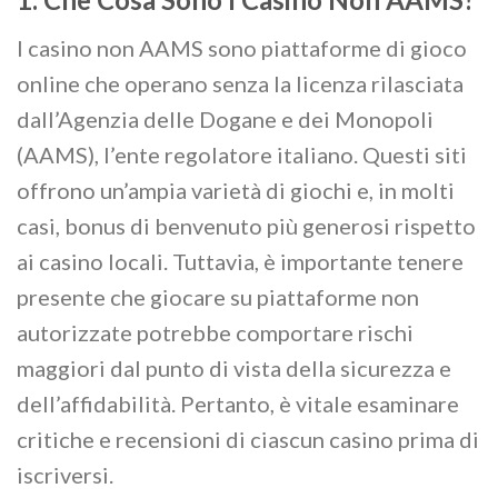
I casino non AAMS sono piattaforme di gioco
online che operano senza la licenza rilasciata
dall’Agenzia delle Dogane e dei Monopoli
(AAMS), l’ente regolatore italiano. Questi siti
offrono un’ampia varietà di giochi e, in molti
casi, bonus di benvenuto più generosi rispetto
ai casino locali. Tuttavia, è importante tenere
presente che giocare su piattaforme non
autorizzate potrebbe comportare rischi
maggiori dal punto di vista della sicurezza e
dell’affidabilità. Pertanto, è vitale esaminare
critiche e recensioni di ciascun casino prima di
iscriversi.