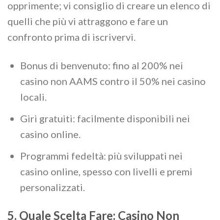
opprimente; vi consiglio di creare un elenco di
quelli che più vi attraggono e fare un
confronto prima di iscrivervi.
Bonus di benvenuto: fino al 200% nei
casino non AAMS contro il 50% nei casino
locali.
Giri gratuiti: facilmente disponibili nei
casino online.
Programmi fedeltà: più sviluppati nei
casino online, spesso con livelli e premi
personalizzati.
5. Quale Scelta Fare: Casino Non