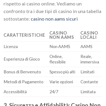
rispetto ai casino online. Vediamo un
confronto tra i due tipi di casino in una tabella
sottostante:
casino non aams sicuri
CASINO
CASINO
CARATTERISTICHE
NON AAMS
LOCALI
Licenza
Non AAMS
AAMS
Online,
Reale,
Esperienza di Gioco
flessibile
immersiva
Bonus di Benvenuto
Spesso più alti
Limitati
Metodi di Pagamento
Varie opzioni
Contante
Accessibilità
24/7
Limitata
3. Sicurezza e Affidabilità: Casino Non