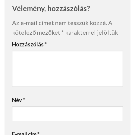
Vélemény, hozzászólás?
Az e-mail címet nem tesszük közzé.
A
kötelező mezőket
*
karakterrel jelöltük
Hozzászólás
*
Név
*
E-mail cím
*