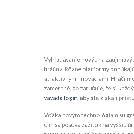
Vyhľadávanie nových a zaujímavýc
hráčov. Rôzne platformy ponúkajú
atraktívnymi inováciami. Hráči mô
zamerané, čo zaručuje, že si každý
vavada login
, aby ste získali prí
Vďaka novým technológiam sú graf
čím sa posúva zážitok na vyššiu ú