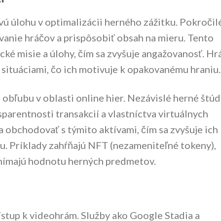
ú úlohu v optimalizácii herného zážitku. Pokročil
vanie hráčov a prispôsobiť obsah na mieru. Tento
ké misie a úlohy, čím sa zvyšuje angažovanosť. Hr
 situáciami, čo ich motivuje k opakovanému hraniu.
 obľubu v oblasti online hier. Nezávislé herné štúd
parentnosti transakcií a vlastníctva virtuálnych
 obchodovať s týmito aktívami, čím sa zvyšuje ich
tu. Príklady zahŕňajú NFT (nezameniteľné tokeny),
vnímajú hodnotu herných predmetov.
stup k videohrám. Služby ako Google Stadia a