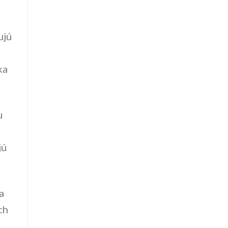
ujú
ka
u
jú
a
ch