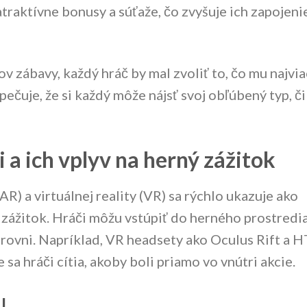
atraktívne bonusy a súťaže, čo zvyšuje ich zapojeni
ov zábavy, každý hráč by mal zvoliť to, čo mu najvia
ečuje, že si každý môže nájsť svoj obľúbený typ, či
 a ich vplyv na herný zážitok
AR) a virtuálnej reality (VR) sa rýchlo ukazuje ako
 zážitok. Hráči môžu vstúpiť do herného prostredia
úrovni. Napríklad, VR headsety ako Oculus Rift a 
 sa hráči cítia, akoby boli priamo vo vnútri akcie.
I