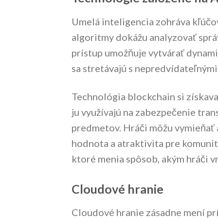
Umelá inteligencia zohráva kľúčov
algoritmy dokážu analyzovať sprá
prístup umožňuje vytvárať dynamic
sa stretávajú s nepredvídateľnými
Technológia blockchain si získava
ju využívajú na zabezpečenie trans
predmetov. Hráči môžu vymieňať a
hodnota a atraktivita pre komuni
ktoré menia spôsob, akým hráči 
Cloudové hranie
Cloudové hranie zásadne mení prí