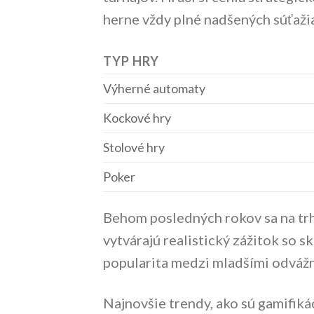
herne vždy plné nadšených súťaži
TYP HRY
Výherné automaty
Kockové hry
Stolové hry
Poker
Behom posledných rokov sa na trhu
vytvárajú realistický zážitok so s
popularita medzi mladšími odvážn
Najnovšie trendy, ako sú gamifikác