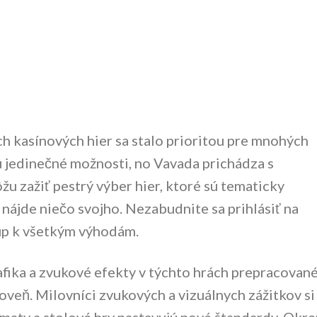
h kasínových hier sa stalo prioritou pre mnohých
 jedinečné možnosti, no Vavada prichádza s
žu zažiť pestrý výber hier, ktoré sú tematicky
 nájde niečo svojho. Nezabudnite sa prihlásiť na
stup k všetkým výhodám.
ika a zvukové efekty v týchto hrách prepracované
roveň. Milovníci zvukových a vizuálnych zážitkov si