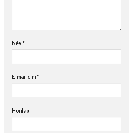
Név
*
E-mail cím
*
Honlap