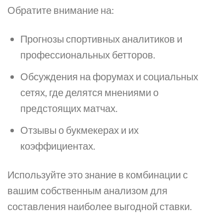
Обратите внимание на:
Прогнозы спортивных аналитиков и
профессиональных бетторов.
Обсуждения на форумах и социальных
сетях, где делятся мнениями о
предстоящих матчах.
Отзывы о букмекерах и их
коэффициентах.
Используйте это знание в комбинации с
вашим собственным анализом для
составления наиболее выгодной ставки.