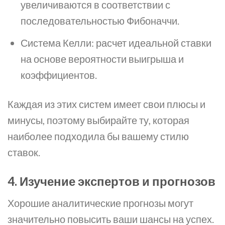
увеличиваются в соответствии с
последовательностью Фибоначчи.
Система Келли: расчет идеальной ставки
на основе вероятности выигрыша и
коэффициентов.
Каждая из этих систем имеет свои плюсы и
минусы, поэтому выбирайте ту, которая
наиболее подходила бы вашему стилю
ставок.
4. Изучение экспертов и прогнозов
Хорошие аналитические прогнозы могут
значительно повысить ваши шансы на успех.