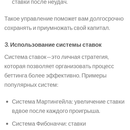
ставки после неудач.
Такое управление поможет вам долгосрочно
сохранять и приумножать свой капитал.
3. Использование системы ставок
Система ставок—это личная стратегия,
которая позволяет организовать процесс
беттинга более эффективно. Примеры
популярных систем:
Система Мартингейла: увеличение ставки
вдвое после каждого проигрыша.
Система Фибоначчи: ставки