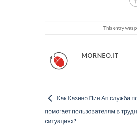
This entry was 
MORNEO.IT
Как Казино Пин Ап служба 
помогает пользователям в труд
ситуациях?