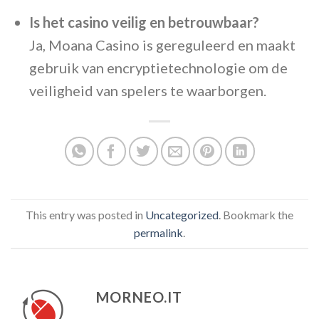
Is het casino veilig en betrouwbaar?
Ja, Moana Casino is gereguleerd en maakt
gebruik van encryptietechnologie om de
veiligheid van spelers te waarborgen.
This entry was posted in
Uncategorized
. Bookmark the
permalink
.
MORNEO.IT