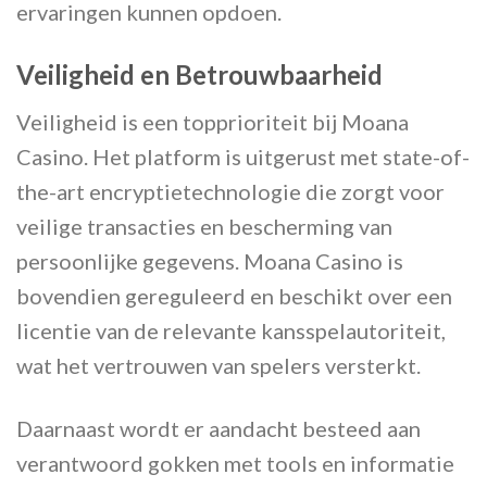
ervaringen kunnen opdoen.
Veiligheid en Betrouwbaarheid
Veiligheid is een topprioriteit bij Moana
Casino. Het platform is uitgerust met state-of-
the-art encryptietechnologie die zorgt voor
veilige transacties en bescherming van
persoonlijke gegevens. Moana Casino is
bovendien gereguleerd en beschikt over een
licentie van de relevante kansspelautoriteit,
wat het vertrouwen van spelers versterkt.
Daarnaast wordt er aandacht besteed aan
verantwoord gokken met tools en informatie