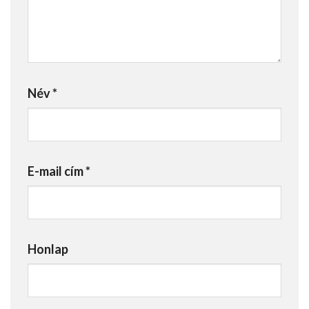
Név
*
E-mail cím
*
Honlap