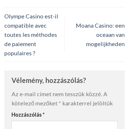
Olympe Casino est-il
compatible avec
Moana Casino: een
toutes les méthodes
oceaan van
de paiement
mogelijkheden
populaires ?
Vélemény, hozzászólás?
Az e-mail címet nem tesszük közzé.
A
kötelező mezőket
*
karakterrel jelöltük
Hozzászólás
*