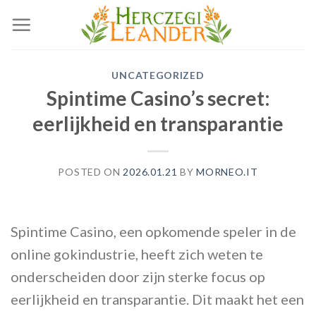
Skip
to
content
UNCATEGORIZED
Spintime Casino’s secret:
eerlijkheid en transparantie
POSTED ON
2026.01.21
BY
MORNEO.IT
Spintime Casino, een opkomende speler in de
online gokindustrie, heeft zich weten te
onderscheiden door zijn sterke focus op
eerlijkheid en transparantie. Dit maakt het een