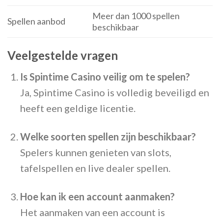
Meer dan 1000 spellen
Spellen aanbod
beschikbaar
Veelgestelde vragen
Is Spintime Casino veilig om te spelen?
Ja, Spintime Casino is volledig beveiligd en
heeft een geldige licentie.
Welke soorten spellen zijn beschikbaar?
Spelers kunnen genieten van slots,
tafelspellen en live dealer spellen.
Hoe kan ik een account aanmaken?
Het aanmaken van een account is