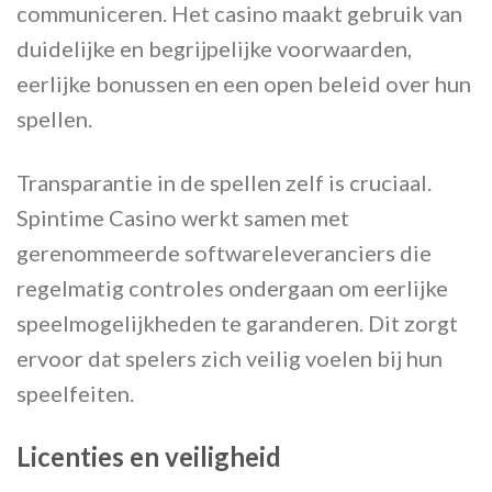
communiceren. Het casino maakt gebruik van
duidelijke en begrijpelijke voorwaarden,
eerlijke bonussen en een open beleid over hun
spellen.
Transparantie in de spellen zelf is cruciaal.
Spintime Casino werkt samen met
gerenommeerde softwareleveranciers die
regelmatig controles ondergaan om eerlijke
speelmogelijkheden te garanderen. Dit zorgt
ervoor dat spelers zich veilig voelen bij hun
speelfeiten.
Licenties en veiligheid