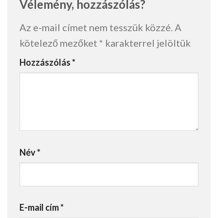
Vélemény, hozzászólás?
Az e-mail címet nem tesszük közzé.
A
kötelező mezőket
*
karakterrel jelöltük
Hozzászólás
*
Név
*
E-mail cím
*