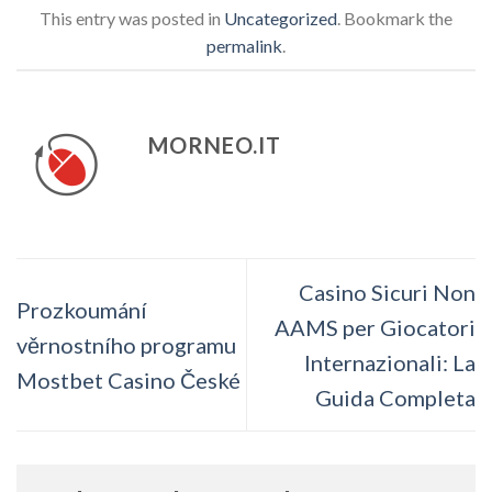
This entry was posted in
Uncategorized
. Bookmark the
permalink
.
MORNEO.IT
Casino Sicuri Non
Prozkoumání
AAMS per Giocatori
věrnostního programu
Internazionali: La
Mostbet Casino České
Guida Completa