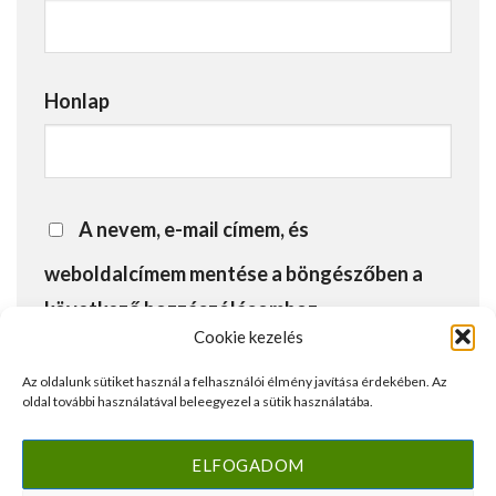
Honlap
A nevem, e-mail címem, és
weboldalcímem mentése a böngészőben a
következő hozzászólásomhoz.
Cookie kezelés
Az oldalunk sütiket használ a felhasználói élmény javítása érdekében. Az
oldal további használatával beleegyezel a sütik használatába.
ELFOGADOM