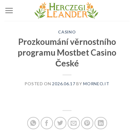
Skip
to
content
CASINO
Prozkoumání věrnostního
programu Mostbet Casino
České
POSTED ON
2026.06.17
BY
MORNEO.IT