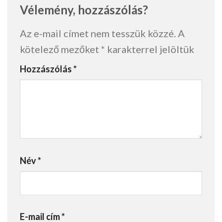
Vélemény, hozzászólás?
Az e-mail címet nem tesszük közzé.
A
kötelező mezőket
*
karakterrel jelöltük
Hozzászólás
*
Név
*
E-mail cím
*